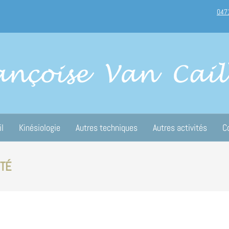
047
il
Kinésiologie
Autres techniques
Autres activités
C
ITÉ