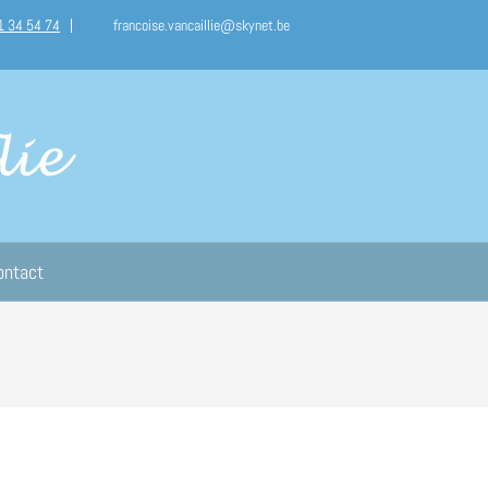
1 34 54 74
francoise.vancaillie@skynet.be
ontact